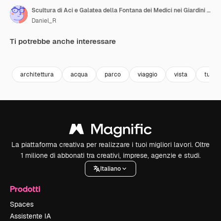
Scultura di Aci e Galatea della Fontana dei Medici nei Giardini del Lussemburgo a Parigi.
Daniel_R
Ti potrebbe anche interessare
Premium
Premium
Premium
Premium
architettura
acqua
parco
viaggio
vista
turis
La piattaforma creativa per realizzare i tuoi migliori lavori. Oltre
1 milione di abbonati tra creativi, imprese, agenzie e studi.
Italiano
Prodotti
Spaces
Assistente IA