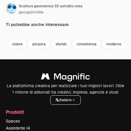
Scultura geometrica 3D astratta viola
georgejmclittle
Ti potrebbe anche interessare
Premium
Premium
Premium
Premium
colore
porpora
sfondo
consistenza
moderno
La piattaforma creativa per realizzare i tuoi migliori lavori. Oltre
1 milione di abbonati tra creativi, imprese, agenzie e studi.
Italiano
Prodotti
Spaces
Assistente IA