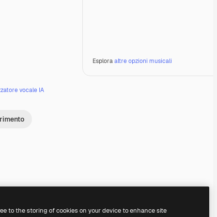
Esplora
altre opzioni musicali
zzatore vocale IA
erimento
Premium
Premium
Generato dall'IA
Premium
Premium
Generato dall'IA
ree to the storing of cookies on your device to enhance site