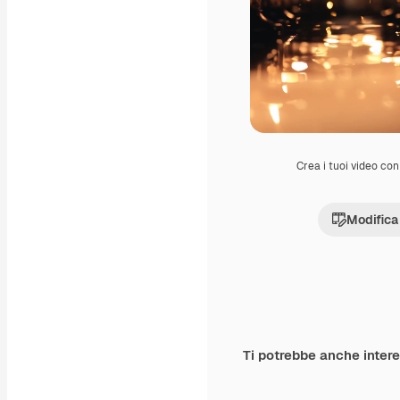
Crea i tuoi video con 
Modifica
Ti potrebbe anche inter
Premium
Premium
Generato dall'IA