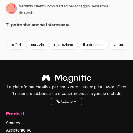
Servizio clienti uomo d'affari personaggio lavoratore
djvstock
Ti potrebbe anche interessare
Premium
Premium
Premium
Premium
affari
servizio
riparazione
illustrazione
vettore
La piattaforma creativa per realizzare i tuoi migliori lavori. Oltre
1 milione di abbonati tra creativi, imprese, agenzie e studi.
Italiano
Prodotti
Spaces
Assistente IA