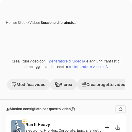
Home
/
Stock
/
Video
/
Sessione di brainsto…
Crea i tuoi video con il
generatore di video IA
e aggiungi fantastici
Premium
doppiaggi usando il nostro
sintetizzatore vocale IA
Modifica video
Ricrea
Crea progetto video
Musica consigliata per questo video
Run It Heavy
Electronic
,
Hip Hop
,
Corporate
,
Epic
,
Energetic