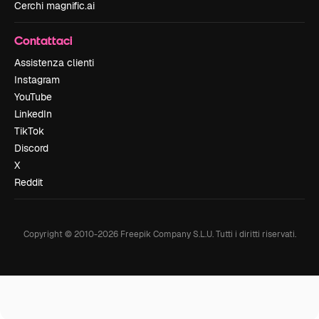
Cerchi magnific.ai
Contattaci
Assistenza clienti
Instagram
YouTube
LinkedIn
TikTok
Discord
X
Reddit
Copyright © 2010-
2026
Freepik Company S.L.U.
Tutti i diritti riservati
.