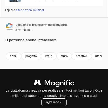
Esplora
altre opzioni musicali
Sessione di brainstorming di squadra
silverkblack
Ti potrebbe anche interessare
Premium
Premium
Premium
Premium
affari
progetto
vetro
muro
creativo
ufficio
La piattaforma creativa per realizzare i tuoi migliori lavori. Oltre
1 milione di abbonati tra creativi, imprese, agenzie e studi.
Italiano