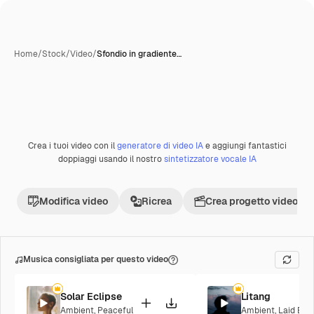
Home
/
Stock
/
Video
/
Sfondio in gradiente…
Creata con IA
Crea i tuoi video con il
generatore di video IA
e aggiungi fantastici
Premium
doppiaggi usando il nostro
sintetizzatore vocale IA
Modifica video
Ricrea
Crea progetto video
Musica consigliata per questo video
Solar Eclipse
Litang
Ambient
,
Peaceful
Ambient
,
Laid Bac