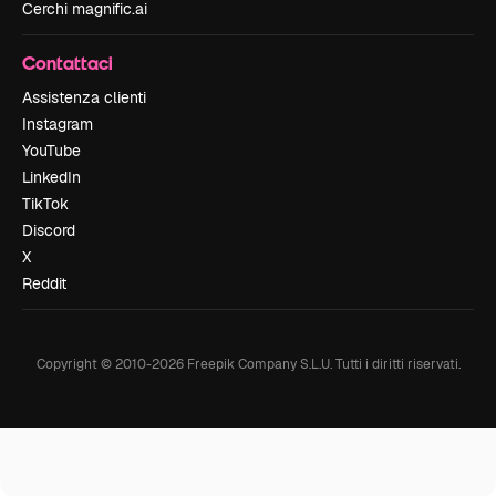
Cerchi magnific.ai
Contattaci
Assistenza clienti
Instagram
YouTube
LinkedIn
TikTok
Discord
X
Reddit
Copyright © 2010-
2026
Freepik Company S.L.U.
Tutti i diritti riservati
.