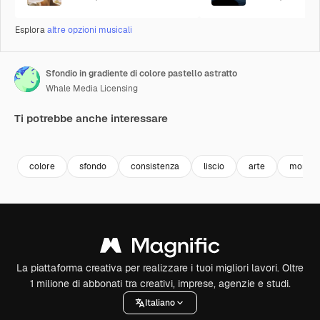
Esplora
altre opzioni musicali
Sfondio in gradiente di colore pastello astratto
Whale Media Licensing
Ti potrebbe anche interessare
Premium
Premium
Generato dall'IA
Premium
Premium
colore
sfondo
consistenza
liscio
arte
morbid
La piattaforma creativa per realizzare i tuoi migliori lavori. Oltre
1 milione di abbonati tra creativi, imprese, agenzie e studi.
Italiano