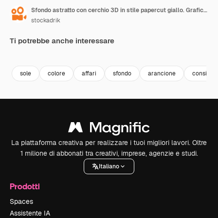
Sfondo astratto con cerchio 3D in stile papercut giallo. Grafica animata in loop
stockadrik
Ti potrebbe anche interessare
Premium
Premium
sole
colore
affari
sfondo
arancione
consiste
La piattaforma creativa per realizzare i tuoi migliori lavori. Oltre
1 milione di abbonati tra creativi, imprese, agenzie e studi.
Italiano
Prodotti
Spaces
Assistente IA