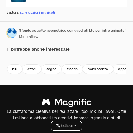
Esplora
altre opzioni musicali
Sfondo astratto geometrico con quadrati blu per intro animata 1
Motionflow
Ti potrebbe anche interessare
Premium
Premium
Premium
Premium
blu
affari
segno
sfondo
consistenza
apparta
La piattaforma creativa per realizzare i tuoi migliori lavori. Oltre
1 milione di abbonati tra creativi, imprese, agenzie e studi.
Italiano