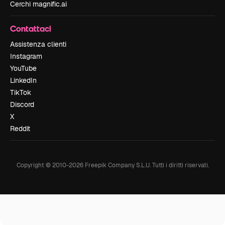
Cerchi magnific.ai
Contattaci
Assistenza clienti
Instagram
YouTube
LinkedIn
TikTok
Discord
X
Reddit
Copyright © 2010-
2026
Freepik Company S.L.U.
Tutti i diritti riservati
.