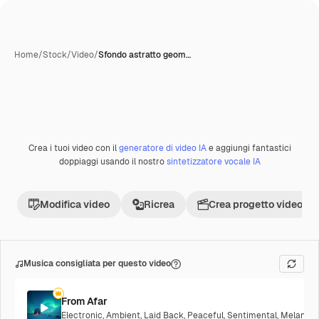
Home
/
Stock
/
Video
/
Sfondo astratto geom…
Crea i tuoi video con il
generatore di video IA
e aggiungi fantastici
Premium
doppiaggi usando il nostro
sintetizzatore vocale IA
Modifica video
Ricrea
Crea progetto video
Musica consigliata per questo video
From Afar
Electronic
,
Ambient
,
Laid Back
,
Peaceful
,
Sentimental
,
Melancho