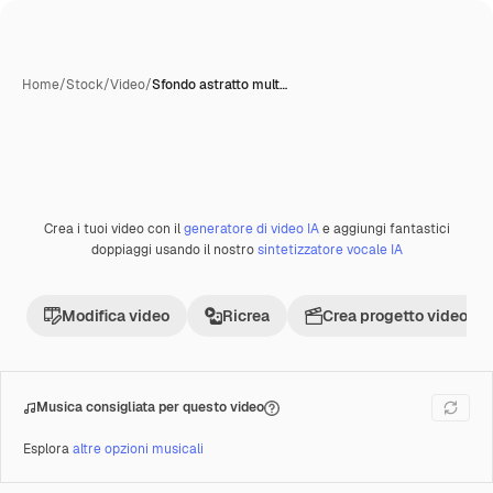
Home
/
Stock
/
Video
/
Sfondo astratto mult…
Crea i tuoi video con il
generatore di video IA
e aggiungi fantastici
Premium
doppiaggi usando il nostro
sintetizzatore vocale IA
Modifica video
Ricrea
Crea progetto video
Musica consigliata per questo video
Esplora
altre opzioni musicali