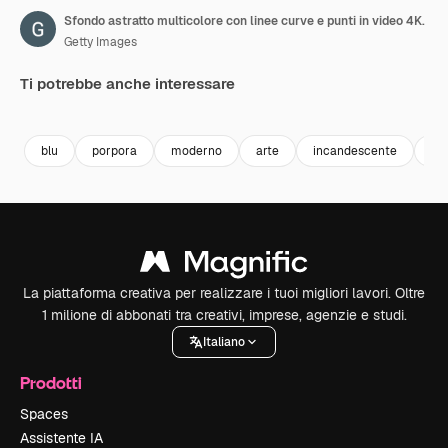
Sfondo astratto multicolore con linee curve e punti in video 4K.
Getty Images
Ti potrebbe anche interessare
Premium
Premium
Premium
Premium
blu
porpora
moderno
arte
incandescente
lu
La piattaforma creativa per realizzare i tuoi migliori lavori. Oltre
1 milione di abbonati tra creativi, imprese, agenzie e studi.
Italiano
Prodotti
Spaces
Assistente IA