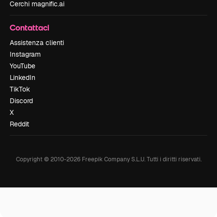
Cerchi magnific.ai
Contattaci
Assistenza clienti
Instagram
YouTube
LinkedIn
TikTok
Discord
X
Reddit
Copyright © 2010-
2026
Freepik Company S.L.U.
Tutti i diritti riservati
.