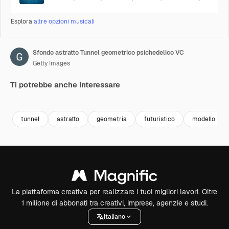
Esplora
altre opzioni musicali
Sfondo astratto Tunnel geometrico psichedelico VC
Getty Images
Ti potrebbe anche interessare
Premium
Premium
Premium
Premium
tunnel
astratto
geometria
futuristico
modello
La piattaforma creativa per realizzare i tuoi migliori lavori. Oltre
1 milione di abbonati tra creativi, imprese, agenzie e studi.
Italiano