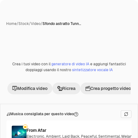
Home
/
Stock
/
Video
/
Sfondo astratto Tunn…
Crea i tuoi video con il
generatore di video IA
e aggiungi fantastici
Premium
doppiaggi usando il nostro
sintetizzatore vocale IA
Modifica video
Ricrea
Crea progetto video
Musica consigliata per questo video
From Afar
Electronic
,
Ambient
,
Laid Back
,
Peaceful
,
Sentimental
,
Melancho