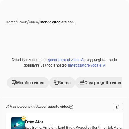
Home
/
Stock
/
Video
/
Sfondo circolare con…
Crea i tuoi video con il
generatore di video IA
e aggiungi fantastici
Premium
doppiaggi usando il nostro
sintetizzatore vocale IA
Modifica video
Ricrea
Crea progetto video
Musica consigliata per questo video
From Afar
Electronic
,
Ambient
,
Laid Back
,
Peaceful
,
Sentimental
,
Melancho