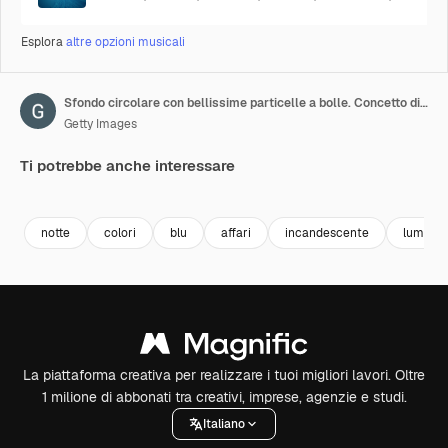
Esplora
altre opzioni musicali
Sfondo circolare con bellissime particelle a bolle. Concetto di spugna con particelle astratte circolari in stile moderno
Getty Images
Ti potrebbe anche interessare
Premium
Premium
Premium
Premium
notte
colori
blu
affari
incandescente
luminos
La piattaforma creativa per realizzare i tuoi migliori lavori. Oltre
1 milione di abbonati tra creativi, imprese, agenzie e studi.
Italiano