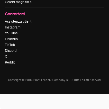
Cerchi magnific.ai
Contattaci
Assistenza clienti
Instagram
YouTube
LinkedIn
TikTok
Discord
X
Reddit
Copyright © 2010-
2026
Freepik Company S.L.U.
Tutti i diritti riservati
.