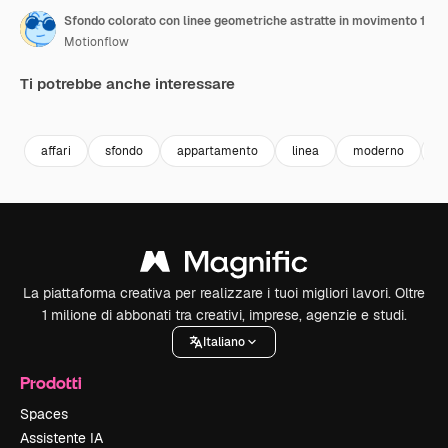
Sfondo colorato con linee geometriche astratte in movimento 1
Motionflow
Ti potrebbe anche interessare
Premium
Premium
Premium
Premium
affari
sfondo
appartamento
linea
moderno
s
La piattaforma creativa per realizzare i tuoi migliori lavori. Oltre
1 milione di abbonati tra creativi, imprese, agenzie e studi.
Italiano
Prodotti
Spaces
Assistente IA