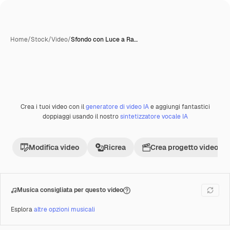
Home
/
Stock
/
Video
/
Sfondo con Luce a Ra…
Crea i tuoi video con il
generatore di video IA
e aggiungi fantastici
Premium
doppiaggi usando il nostro
sintetizzatore vocale IA
Modifica video
Ricrea
Crea progetto video
Musica consigliata per questo video
Esplora
altre opzioni musicali