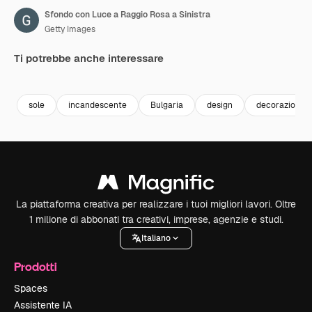
Sfondo con Luce a Raggio Rosa a Sinistra
Getty Images
Ti potrebbe anche interessare
Premium
Premium
Premium
Premium
sole
incandescente
Bulgaria
design
decorazione
La piattaforma creativa per realizzare i tuoi migliori lavori. Oltre
1 milione di abbonati tra creativi, imprese, agenzie e studi.
Italiano
Prodotti
Spaces
Assistente IA