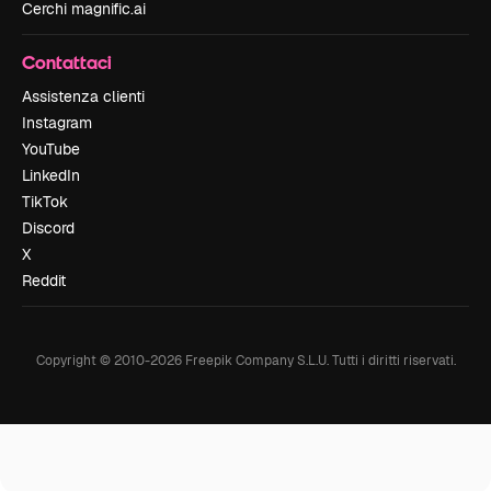
Cerchi magnific.ai
Contattaci
Assistenza clienti
Instagram
YouTube
LinkedIn
TikTok
Discord
X
Reddit
Copyright © 2010-
2026
Freepik Company S.L.U.
Tutti i diritti riservati
.