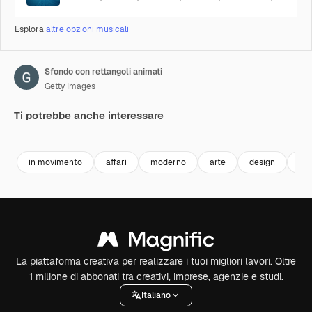
Esplora
altre opzioni musicali
Sfondo con rettangoli animati
Getty Images
Ti potrebbe anche interessare
Premium
Premium
Premium
Premium
in movimento
affari
moderno
arte
design
de
La piattaforma creativa per realizzare i tuoi migliori lavori. Oltre
1 milione di abbonati tra creativi, imprese, agenzie e studi.
Italiano