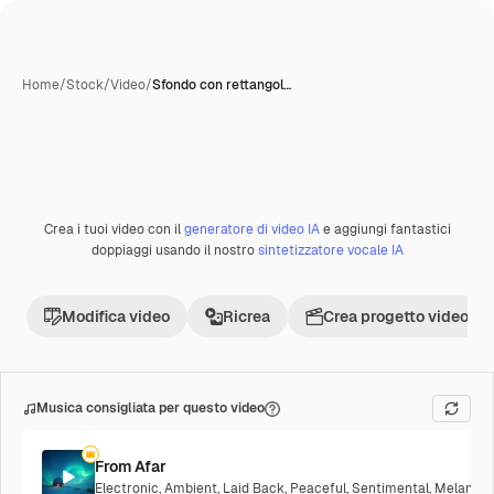
Home
/
Stock
/
Video
/
Sfondo con rettangol…
Crea i tuoi video con il
generatore di video IA
e aggiungi fantastici
Premium
doppiaggi usando il nostro
sintetizzatore vocale IA
Modifica video
Ricrea
Crea progetto video
Musica consigliata per questo video
From Afar
Electronic
,
Ambient
,
Laid Back
,
Peaceful
,
Sentimental
,
Melancho