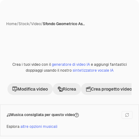
Home
/
Stock
/
Video
/
Sfondo Geometrico As…
Crea i tuoi video con il
generatore di video IA
e aggiungi fantastici
Premium
doppiaggi usando il nostro
sintetizzatore vocale IA
Modifica video
Ricrea
Crea progetto video
Musica consigliata per questo video
Esplora
altre opzioni musicali