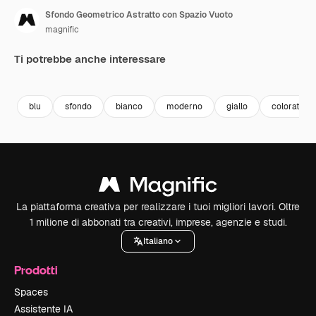
Sfondo Geometrico Astratto con Spazio Vuoto
magnific
Ti potrebbe anche interessare
Premium
Premium
Premium
Premium
blu
sfondo
bianco
moderno
giallo
colorato
La piattaforma creativa per realizzare i tuoi migliori lavori. Oltre
1 milione di abbonati tra creativi, imprese, agenzie e studi.
Italiano
Prodotti
Spaces
Assistente IA