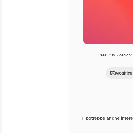
Crea i tuoi video con 
Modifica
Ti potrebbe anche inter
Premium
Premium