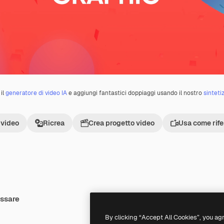
il
generatore di video IA
e aggiungi fantastici doppiaggi usando il nostro
sinteti
 video
Ricrea
Crea progetto video
Usa come rif
essare
Premium
Premium
By clicking “Accept All Cookies”, you ag