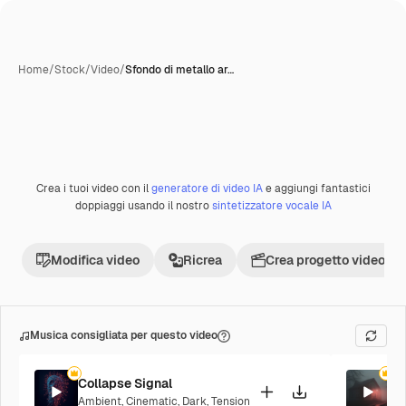
Home
/
Stock
/
Video
/
Sfondo di metallo ar…
Crea i tuoi video con il
generatore di video IA
e aggiungi fantastici
Premium
doppiaggi usando il nostro
sintetizzatore vocale IA
Modifica video
Ricrea
Crea progetto video
Musica consigliata per questo video
Collapse Signal
Sh
Ambient
,
Cinematic
,
Dark
,
Tension
Am