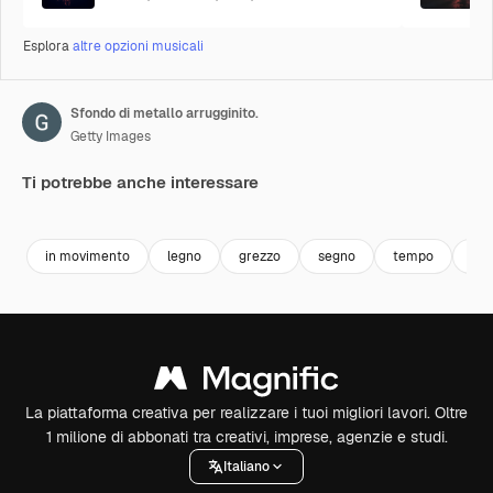
Esplora
altre opzioni musicali
Sfondo di metallo arrugginito.
Getty Images
Ti potrebbe anche interessare
Premium
Premium
Generato dall'IA
Premium
Premium
Generato da
in movimento
legno
grezzo
segno
tempo
nat
La piattaforma creativa per realizzare i tuoi migliori lavori. Oltre
1 milione di abbonati tra creativi, imprese, agenzie e studi.
Italiano