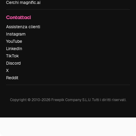
Cerchi magnific.ai
Contattaci
Assistenza clienti
Instagram
YouTube
LinkedIn
TikTok
Discord
X
Reddit
Copyright © 2010-
2026
Freepik Company S.L.U.
Tutti i diritti riservati
.