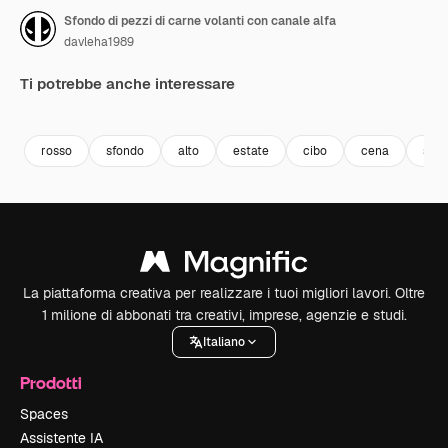
Sfondo di pezzi di carne volanti con canale alfa
davleha1989
Ti potrebbe anche interessare
Premium
Premium
Premium
Premium
rosso
sfondo
alto
estate
cibo
cena
stag
La piattaforma creativa per realizzare i tuoi migliori lavori. Oltre
1 milione di abbonati tra creativi, imprese, agenzie e studi.
Italiano
Prodotti
Spaces
Assistente IA