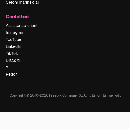
Cerchi magnific.ai
Contattaci
Assistenza clienti
Instagram
YouTube
LinkedIn
TikTok
Discord
X
Reddit
Copyright © 2010-
2026
Freepik Company S.L.U.
Tutti i diritti riservati
.