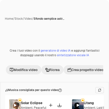
Home
/
Stock
/
Video
/
Sfondo semplice astr…
Crea i tuoi video con il
generatore di video IA
e aggiungi fantastici
Premium
doppiaggi usando il nostro
sintetizzatore vocale IA
Modifica video
Ricrea
Crea progetto video
Musica consigliata per questo video
Solar Eclipse
Litang
Ambient
,
Peaceful
Ambient
,
Laid Bac