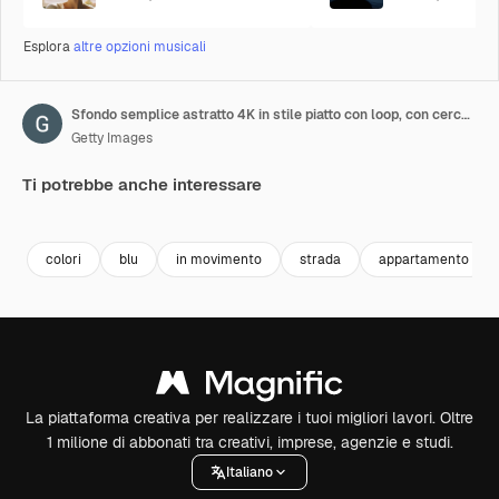
Esplora
altre opzioni musicali
Sfondo semplice astratto 4K in stile piatto con loop, con cerchi che cambiano dimensione, si sovrappongono e cambiano colore, come se fossero fatti di materiale traslucido. Luma matte come canale alfa.
Getty Images
Ti potrebbe anche interessare
Premium
Premium
Premium
Premium
colori
blu
in movimento
strada
appartamento
La piattaforma creativa per realizzare i tuoi migliori lavori. Oltre
1 milione di abbonati tra creativi, imprese, agenzie e studi.
Italiano