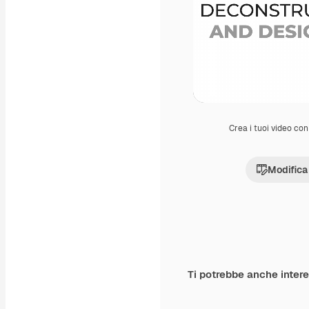
Crea i tuoi video con 
Modifica
Ti potrebbe anche inter
Premium
Premium