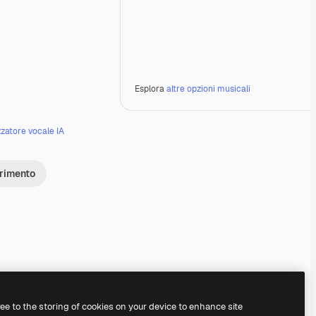
Esplora
altre opzioni musicali
zzatore vocale IA
erimento
Premium
Premium
Premium
Premium
ree to the storing of cookies on your device to enhance site