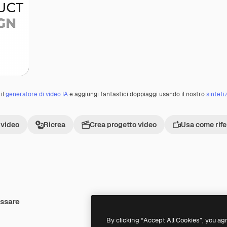
il
generatore di video IA
e aggiungi fantastici doppiaggi usando il nostro
sinteti
 video
Ricrea
Crea progetto video
Usa come rif
essare
Premium
Premium
By clicking “Accept All Cookies”, you ag