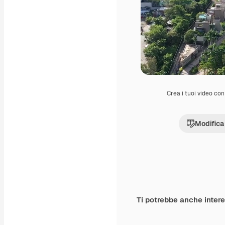
Crea i tuoi video con 
Modifica
Ti potrebbe anche inter
Premium
Premium