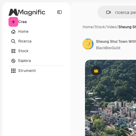
Crea
Home
/
Stock
/
Video
/
Sheung Sh
Home
Ricerca
Sheung Shui Town With
BlackBoxGuild
Stock
Esplora
Strumenti
Premium