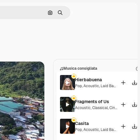
Cerca per immagine
Ricerca
Musica consigliata
Hierbabuena
Pop
,
Acoustic
,
Laid Back
,
Peaceful
,
H
Fragments of Us
Acoustic
,
Classical
,
Cinematic
,
Drama
Casita
Pop
,
Acoustic
,
Laid Back
,
Peaceful
,
H