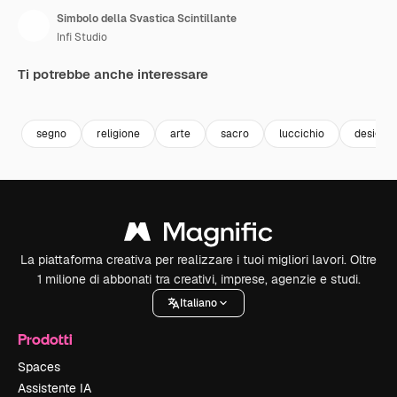
Simbolo della Svastica Scintillante
Infi Studio
Ti potrebbe anche interessare
Premium
Premium
Premium
Premium
segno
religione
arte
sacro
luccichio
design
La piattaforma creativa per realizzare i tuoi migliori lavori. Oltre
1 milione di abbonati tra creativi, imprese, agenzie e studi.
Italiano
Prodotti
Spaces
Assistente IA