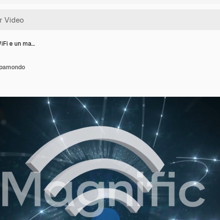
iFi e un ma…
ppamondo