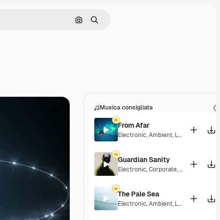
Cerca per immagine
Ricerca
Musica consigliata
From Afar
Electronic
,
Ambient
,
Laid Back
,
Peac
Guardian Sanity
Electronic
,
Corporate
,
Dramatic
,
Ener
The Pale Sea
Electronic
,
Ambient
,
Laid Back
,
Peac