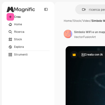
Crea
Home
/
Stock
/
Video
/
Simbolo W
Home
Ricerca
Simbolo WiFi e un ma
VectorFusionArt
Stock
Esplora
Strumenti
Creata con IA
Premium