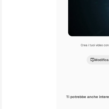
Crea i tuoi video con 
Modifica
Ti potrebbe anche inter
Premium
Premium
Generato dall'IA