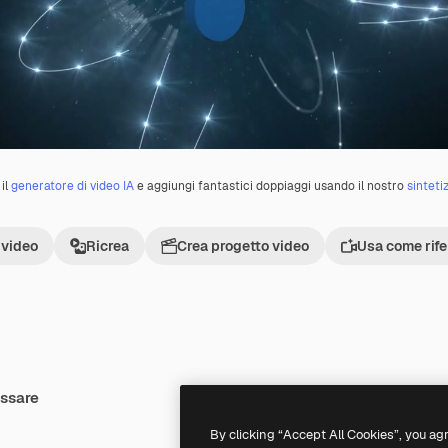
il
generatore di video IA
e aggiungi fantastici doppiaggi usando il nostro
sinteti
 video
Ricrea
Crea progetto video
Usa come rif
essare
Premium
Premium
Generato dall'IA
By clicking “Accept All Cookies”, you ag