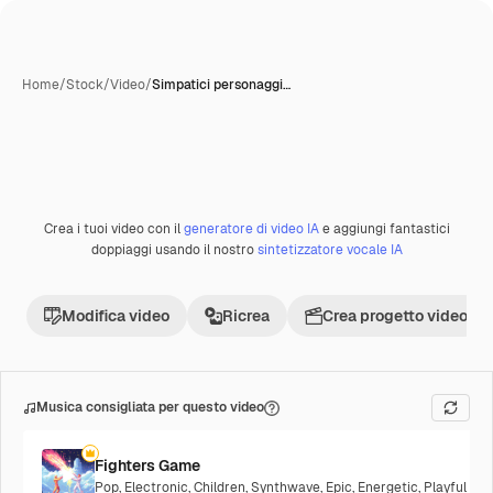
Home
/
Stock
/
Video
/
Simpatici personaggi…
Creata con IA
Crea i tuoi video con il
generatore di video IA
e aggiungi fantastici
Premium
doppiaggi usando il nostro
sintetizzatore vocale IA
Modifica video
Ricrea
Crea progetto video
Musica consigliata per questo video
Fighters Game
Pop
,
Electronic
,
Children
,
Synthwave
,
Epic
,
Energetic
,
Playful