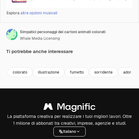
Esplora
altre opzioni musicali
Simpatici personaggi dei cartoni animati colorati
Whale Media Licensing
Ti potrebbe anche interessare
Premium
Premium
Generato dall'IA
Premium
Premium
Generato da
colorato
illustrazione
fumetto
sorridente
adorabil
La piattaforma creativa per realizzare i tuoi migliori lavori. Oltre
1 milione di abbonati tra creativi, imprese, agenzie e studi.
Italiano