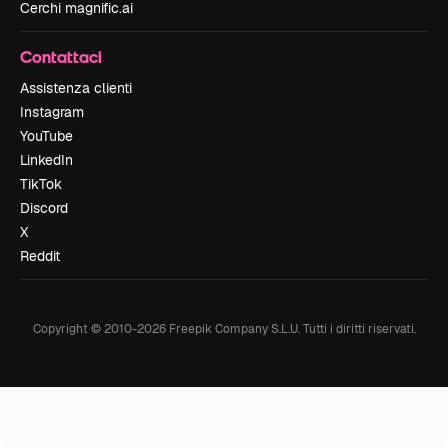
Cerchi magnific.ai
Contattaci
Assistenza clienti
Instagram
YouTube
LinkedIn
TikTok
Discord
X
Reddit
Copyright © 2010-
2026
Freepik Company S.L.U.
Tutti i diritti riservati
.