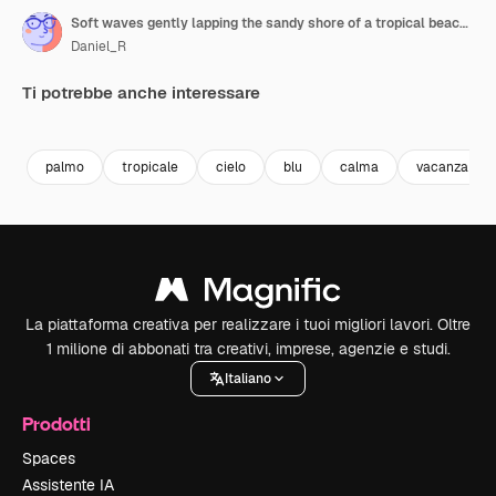
Soft waves gently lapping the sandy shore of a tropical beach at sunset, with palm trees swaying in the warm breeze and a coconut resting on the sand, creating a serene and idyllic paradise scene
Daniel_R
Ti potrebbe anche interessare
Premium
Premium
Generato dall'IA
Premium
Premium
Generato da
palmo
tropicale
cielo
blu
calma
vacanza
La piattaforma creativa per realizzare i tuoi migliori lavori. Oltre
1 milione di abbonati tra creativi, imprese, agenzie e studi.
Italiano
Prodotti
Spaces
Assistente IA