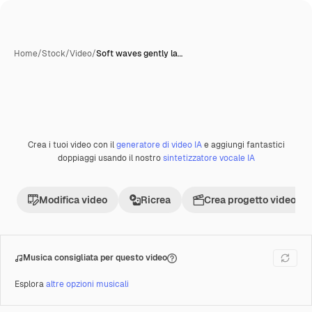
Home
/
Stock
/
Video
/
Soft waves gently la…
Creata con IA
Crea i tuoi video con il
generatore di video IA
e aggiungi fantastici
Premium
doppiaggi usando il nostro
sintetizzatore vocale IA
Modifica video
Ricrea
Crea progetto video
Musica consigliata per questo video
Esplora
altre opzioni musicali