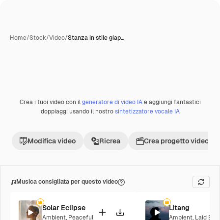
Home
/
Stock
/
Video
/
Stanza in stile giap…
Crea i tuoi video con il
generatore di video IA
e aggiungi fantastici
Premium
doppiaggi usando il nostro
sintetizzatore vocale IA
Modifica video
Ricrea
Crea progetto video
Musica consigliata per questo video
Solar Eclipse
Litang
Ambient
,
Peaceful
Ambient
,
Laid Bac