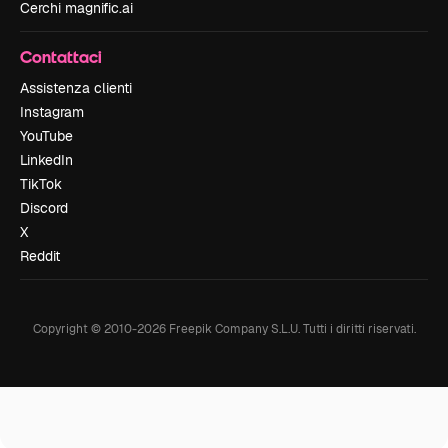
Cerchi magnific.ai
Contattaci
Assistenza clienti
Instagram
YouTube
LinkedIn
TikTok
Discord
X
Reddit
Copyright © 2010-
2026
Freepik Company S.L.U.
Tutti i diritti riservati
.