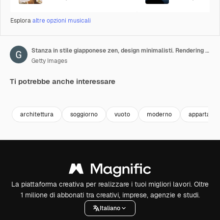
Esplora
altre opzioni musicali
Stanza in stile giapponese zen, design minimalisti. Rendering 3D.
Getty Images
Ti potrebbe anche interessare
Premium
Premium
Generato dall'IA
Premium
Premium
architettura
soggiorno
vuoto
moderno
appartame
La piattaforma creativa per realizzare i tuoi migliori lavori. Oltre
1 milione di abbonati tra creativi, imprese, agenzie e studi.
Italiano