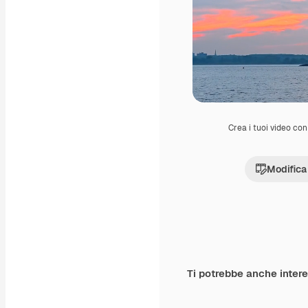
Crea i tuoi video con 
Modifica
Ti potrebbe anche inter
Premium
Premium