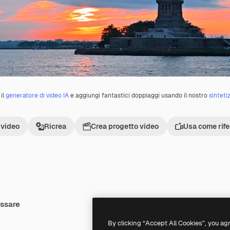
il
generatore di video IA
e aggiungi fantastici doppiaggi usando il nostro
sinteti
 video
Ricrea
Crea progetto video
Usa come rif
essare
Premium
Premium
By clicking “Accept All Cookies”, you ag