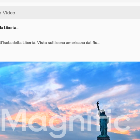
la Libertà…
Statua della Libertà sull'Isola della Libertà. Vista sull'icona americana dal fiume al tramonto.