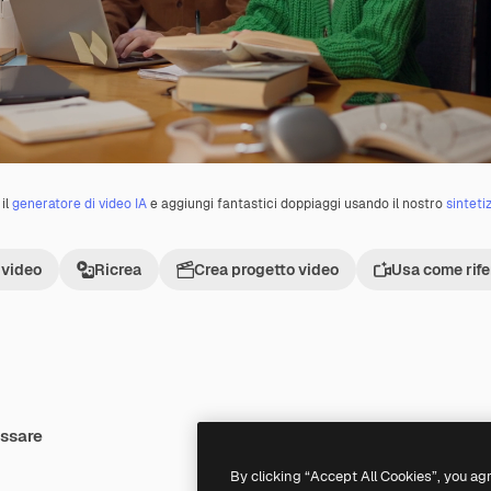
il
generatore di video IA
e aggiungi fantastici doppiaggi usando il nostro
sinteti
 video
Ricrea
Crea progetto video
Usa come rif
essare
Premium
Premium
By clicking “Accept All Cookies”, you ag