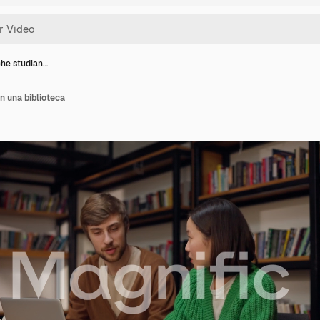
che studian…
n una biblioteca