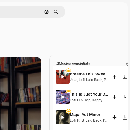
Cerca per immagine
Ricerca
Musica consigliata
Breathe This Sweet Moment
Jazz
,
Lofi
,
Laid Back
,
Peaceful
,
Senti
This Is Just Your Dream
Lofi
,
Hip Hop
,
Happy
,
Laid Back
,
Peac
Major Yet Minor
Lofi
,
RnB
,
Laid Back
,
Peaceful
,
Senti