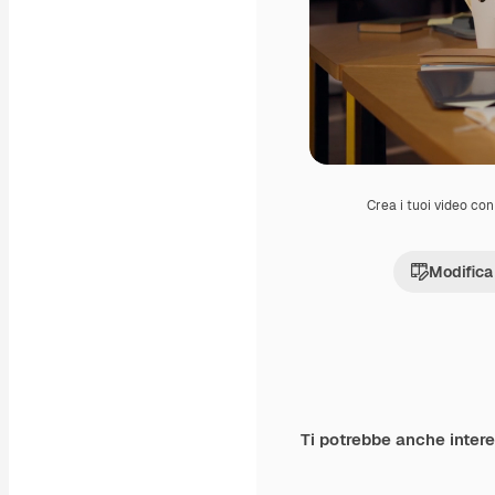
Crea i tuoi video con 
Modifica
Ti potrebbe anche inter
Premium
Premium