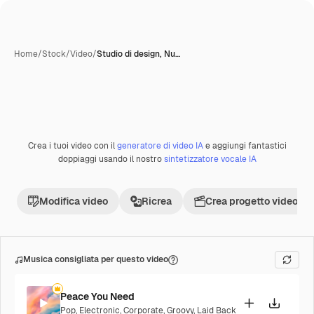
Home
/
Stock
/
Video
/
Studio di design, Nu…
Crea i tuoi video con il
generatore di video IA
e aggiungi fantastici
Premium
doppiaggi usando il nostro
sintetizzatore vocale IA
Modifica video
Ricrea
Crea progetto video
Musica consigliata per questo video
Peace You Need
Pop
,
Electronic
,
Corporate
,
Groovy
,
Laid Back