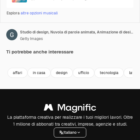
Esplora
altre opzioni musicali
Studio di design, Nuvola di parole animata, Animazione di design del testo
Getty Images
Ti potrebbe anche interessare
Premium
Premium
Premium
Premium
affari
in casa
design
ufficio
tecnologia
lavoro
La piattaforma creativa per realizzare i tuoi migliori lavori. Oltre
1 milione di abbonati tra creativi, imprese, agenzie e studi.
Italiano