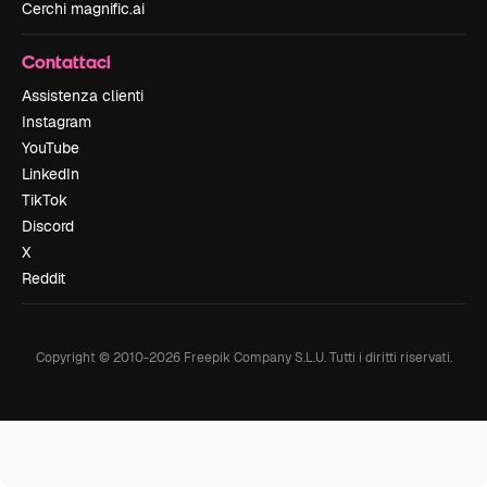
Cerchi magnific.ai
Contattaci
Assistenza clienti
Instagram
YouTube
LinkedIn
TikTok
Discord
X
Reddit
Copyright © 2010-
2026
Freepik Company S.L.U.
Tutti i diritti riservati
.