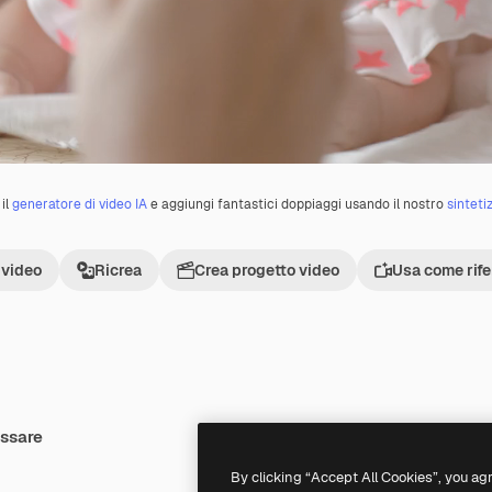
il
generatore di video IA
e aggiungi fantastici doppiaggi usando il nostro
sinteti
 video
Ricrea
Crea progetto video
Usa come rif
essare
Premium
Premium
By clicking “Accept All Cookies”, you ag