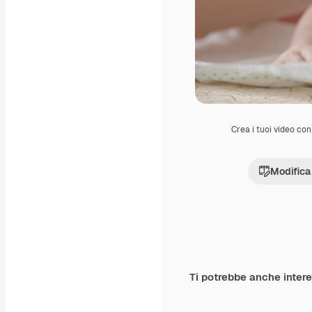
Crea i tuoi video con 
Modifica
Ti potrebbe anche inter
Premium
Premium