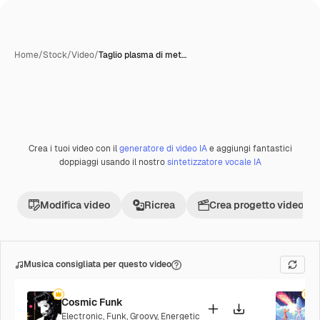
Home
/
Stock
/
Video
/
Taglio plasma di met…
Crea i tuoi video con il
generatore di video IA
e aggiungi fantastici
Premium
doppiaggi usando il nostro
sintetizzatore vocale IA
Modifica video
Ricrea
Crea progetto video
Musica consigliata per questo video
Cosmic Funk
F
Electronic
,
Funk
,
Groovy
,
Energetic
P