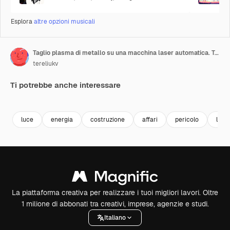
Esplora
altre opzioni musicali
Taglio plasma di metallo su una macchina laser automatica. Tagliatrice laser nella produzione. Impianto di produzione.
tereliukv
Ti potrebbe anche interessare
Premium
Premium
Generato dall'IA
Premium
Premium
luce
energia
costruzione
affari
pericolo
lavo
La piattaforma creativa per realizzare i tuoi migliori lavori. Oltre
1 milione di abbonati tra creativi, imprese, agenzie e studi.
Italiano