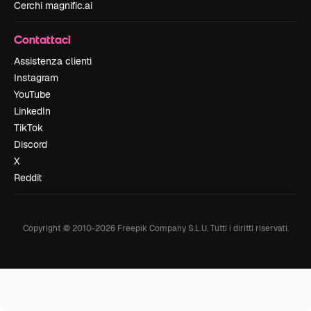
Cerchi magnific.ai
Contattaci
Assistenza clienti
Instagram
YouTube
LinkedIn
TikTok
Discord
X
Reddit
Copyright © 2010-
2026
Freepik Company S.L.U.
Tutti i diritti riservati
.