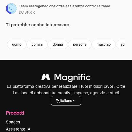
Team eterogeneo che offre assistenza contro la fame
DC Studio
Ti potrebbe anche interessare
Premium
Premium
Premium
Premium
uomo
uomini
donna
persone
maschio
squad
La piattaforma creativa per realizzare i tuoi migliori lavori. Oltre
1 milione di abbonati tra creativi, imprese, agenzie e studi.
Italiano
Prodotti
Spaces
Assistente IA