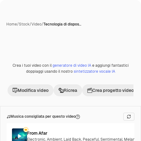
Home
/
Stock
/
Video
/
Tecnologia di dispos…
Crea i tuoi video con il
generatore di video IA
e aggiungi fantastici
Premium
doppiaggi usando il nostro
sintetizzatore vocale IA
Modifica video
Ricrea
Crea progetto video
Musica consigliata per questo video
From Afar
Electronic
,
Ambient
,
Laid Back
,
Peaceful
,
Sentimental
,
Melancho