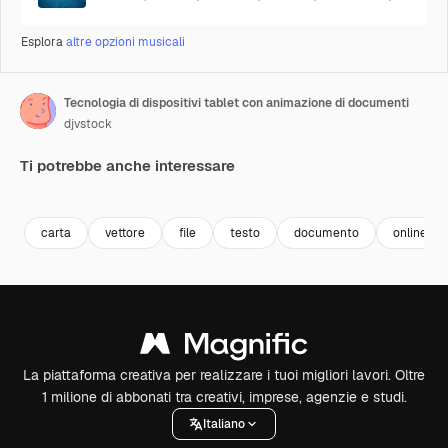
Esplora
altre opzioni musicali
Tecnologia di dispositivi tablet con animazione di documenti
djvstock
Ti potrebbe anche interessare
Premium
Premium
Premium
Premium
carta
vettore
file
testo
documento
online
La piattaforma creativa per realizzare i tuoi migliori lavori. Oltre
1 milione di abbonati tra creativi, imprese, agenzie e studi.
Italiano