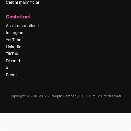
Cerchi magnific.ai
Contattaci
Assistenza clienti
Instagram
YouTube
LinkedIn
TikTok
Discord
X
Reddit
Copyright © 2010-
2026
Freepik Company S.L.U.
Tutti i diritti riservati
.