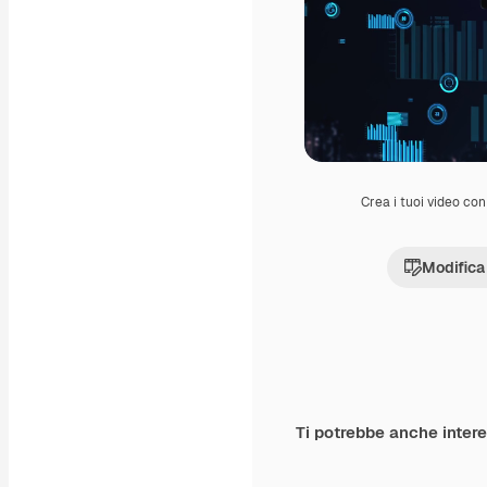
Crea i tuoi video con 
Modifica
Ti potrebbe anche inter
Premium
Premium
Generato dall'IA