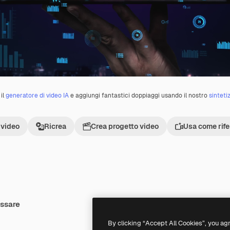
il
generatore di video IA
e aggiungi fantastici doppiaggi usando il nostro
sinteti
 video
Ricrea
Crea progetto video
Usa come rif
essare
Premium
Premium
Generato dall'IA
By clicking “Accept All Cookies”, you ag