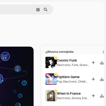
Cerca per immagine
Ricerca
Musica consigliata
Cosmic Funk
Electronic
,
Funk
,
Groovy
,
Energetic
Fighters Game
Pop
,
Electronic
,
Children
,
Synthwave
When In France
Electronic
,
Groovy
,
Energetic
,
Playful