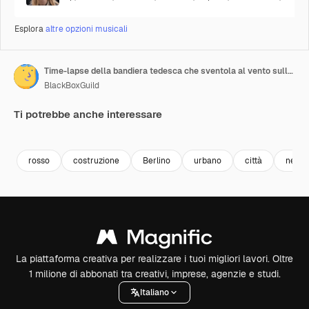
Esplora
altre opzioni musicali
Time-lapse della bandiera tedesca che sventola al vento sulla cima di un edificio a Berlino
BlackBoxGuild
Ti potrebbe anche interessare
Premium
Premium
Premium
Premium
Generato da
rosso
costruzione
Berlino
urbano
città
nero
La piattaforma creativa per realizzare i tuoi migliori lavori. Oltre
1 milione di abbonati tra creativi, imprese, agenzie e studi.
Italiano