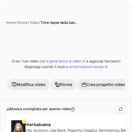
Home
/
Stock
/
Video
/
Time-lapse della ban…
Crea i tuoi video con il
generatore di video IA
e aggiungi fantastici
Premium
doppiaggi usando il nostro
sintetizzatore vocale IA
Modifica video
Ricrea
Crea progetto video
Musica consigliata per questo video
Hierbabuena
Pop
,
Acoustic
,
Laid Back
,
Peaceful
,
Hopeful
,
Sentimental
,
Melanc