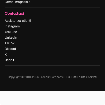
Cerchi magnific.ai
Contattaci
Assistenza clienti
Instagram
YouTube
LinkedIn
TikTok
Discord
X
Reddit
Copyright © 2010-
2026
Freepik Company S.L.U.
Tutti i diritti riservati
.