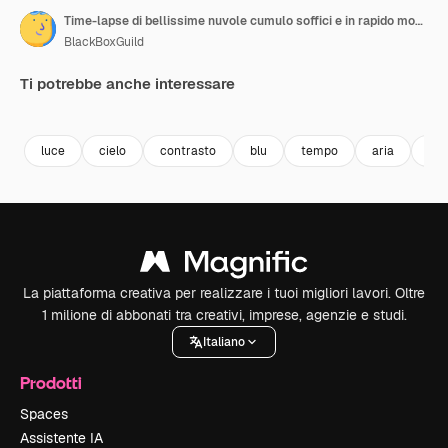
Time-lapse di bellissime nuvole cumulo soffici e in rapido movimento che si avvicinano alla telecamera in una giornata di sole, inquadratura media
BlackBoxGuild
Ti potrebbe anche interessare
Premium
Premium
Premium
Premium
Generato da
luce
cielo
contrasto
blu
tempo
aria
ven
La piattaforma creativa per realizzare i tuoi migliori lavori. Oltre
1 milione di abbonati tra creativi, imprese, agenzie e studi.
Italiano
Prodotti
Spaces
Assistente IA