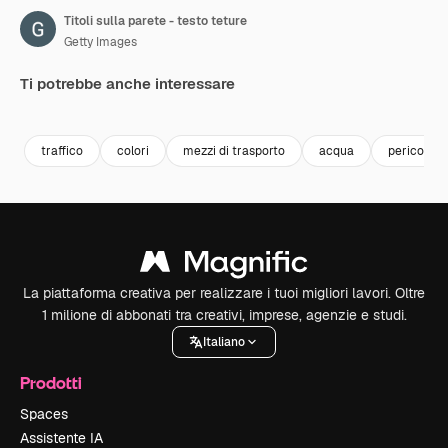
Titoli sulla parete - testo teture
Getty Images
Ti potrebbe anche interessare
Premium
Premium
Premium
Premium
traffico
colori
mezzi di trasporto
acqua
pericolo
La piattaforma creativa per realizzare i tuoi migliori lavori. Oltre
1 milione di abbonati tra creativi, imprese, agenzie e studi.
Italiano
Prodotti
Spaces
Assistente IA