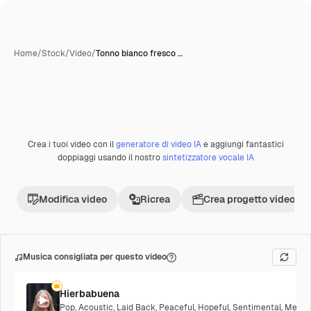
Home
/
Stock
/
Video
/
Tonno bianco fresco …
Crea i tuoi video con il
generatore di video IA
e aggiungi fantastici
Premium
doppiaggi usando il nostro
sintetizzatore vocale IA
Modifica video
Ricrea
Crea progetto video
Musica consigliata per questo video
Hierbabuena
Pop
,
Acoustic
,
Laid Back
,
Peaceful
,
Hopeful
,
Sentimental
,
Melanc