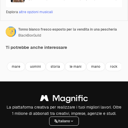
Esplora
altre opzioni musicali
Tonno bianco fresco esposto per la vendita in una pescheria
BlackBoxGuild
Ti potrebbe anche interessare
Premium
Premium
Premium
Premium
mare
uomini
storia
le mani
mano
rock
La piattaforma creativa per realizzare i tuoi migliori lavori. Oltre
1 milione di abbonati tra creativi, imprese, agenzie e studi.
Italiano