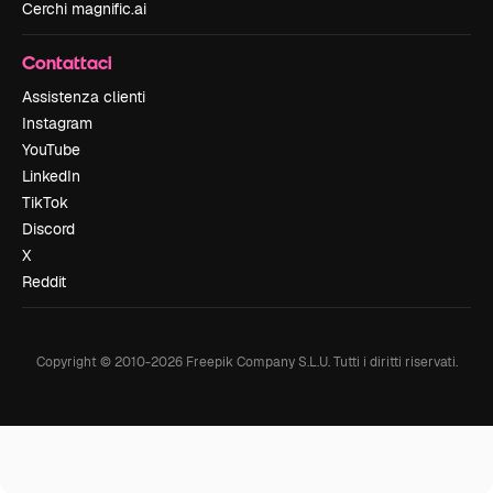
Cerchi magnific.ai
Contattaci
Assistenza clienti
Instagram
YouTube
LinkedIn
TikTok
Discord
X
Reddit
Copyright © 2010-
2026
Freepik Company S.L.U.
Tutti i diritti riservati
.