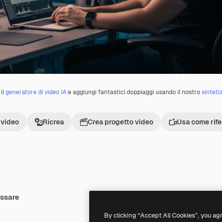
il
generatore di video IA
e aggiungi fantastici doppiaggi usando il nostro
sinteti
 video
Ricrea
Crea progetto video
Usa come rif
essare
Premium
Premium
Generato dall'IA
By clicking “Accept All Cookies”, you ag