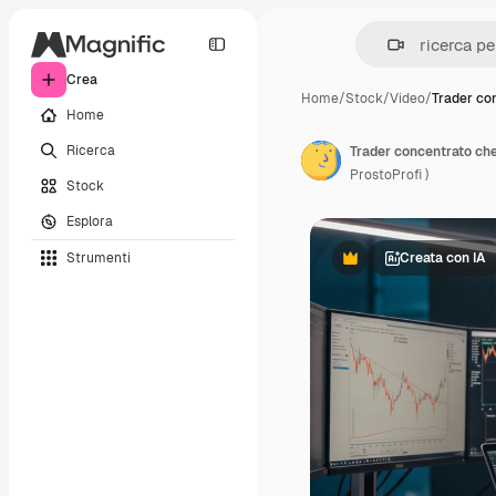
Crea
Home
/
Stock
/
Video
/
Trader co
Home
Ricerca
ProstoProfi )
Stock
Esplora
Strumenti
Creata con IA
Premium