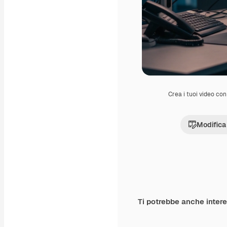
Crea i tuoi video con 
Modifica
Ti potrebbe anche inter
Premium
Premium
Generato dall'IA