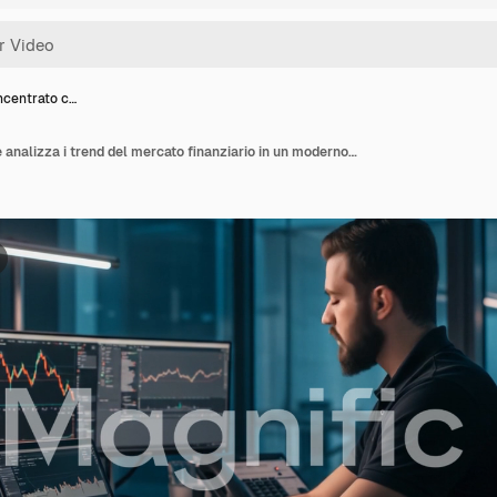
ncentrato c…
Trader concentrato che analizza i trend del mercato finanziario in un moderno ufficio utilizzando più monitor per l'analisi dei dati in tempo reale e lo sviluppo di strategie