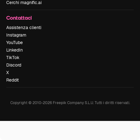
Cerchi magnific.ai
Contattaci
Assistenza clienti
Instagram
YouTube
LinkedIn
TikTok
Discord
X
Reddit
Copyright © 2010-
2026
Freepik Company S.L.U.
Tutti i diritti riservati
.