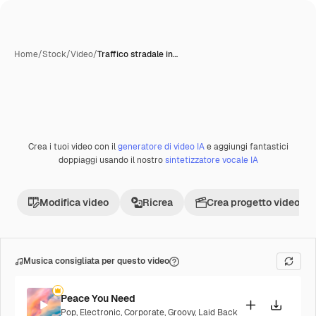
Home
/
Stock
/
Video
/
Traffico stradale in…
Creata con IA
Crea i tuoi video con il
generatore di video IA
e aggiungi fantastici
Premium
doppiaggi usando il nostro
sintetizzatore vocale IA
Modifica video
Ricrea
Crea progetto video
Musica consigliata per questo video
Peace You Need
Pop
,
Electronic
,
Corporate
,
Groovy
,
Laid Back