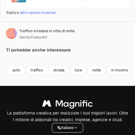
Esplora
altre opzioni musicali
Traffico stradale in città di notte
VectorFusionArt
Ti potrebbe anche interessare
Premium
Premium
Generato dall'IA
Premium
Premium
auto
traffico
strada
luce
notte
in movimento
La piattaforma creativa per realizzare i tuoi migliori lavori. Oltre
1 milione di abbonati tra creativi, imprese, agenzie e studi.
Italiano