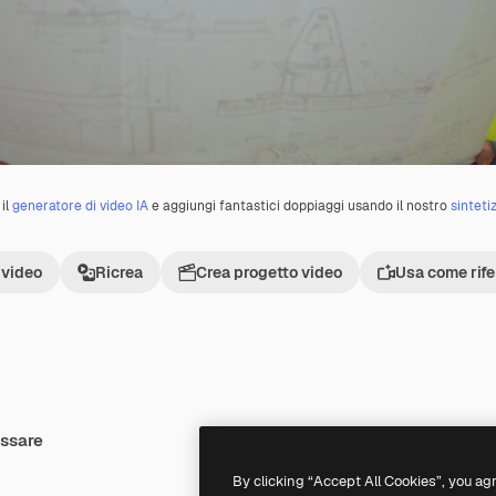
il
generatore di video IA
e aggiungi fantastici doppiaggi usando il nostro
sinteti
 video
Ricrea
Crea progetto video
Usa come rif
essare
Premium
Premium
By clicking “Accept All Cookies”, you ag