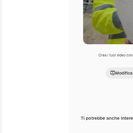
Crea i tuoi video con 
Modifica
Ti potrebbe anche inter
Premium
Premium