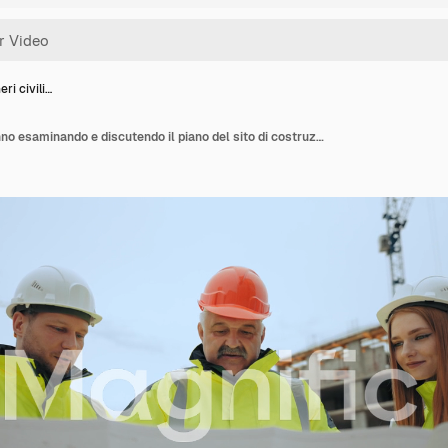
ri civili…
Tre ingegneri civili stanno esaminando e discutendo il piano del sito di costruzione nell'area di costruzione moderna