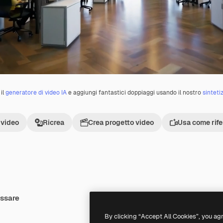
il
generatore di video IA
e aggiungi fantastici doppiaggi usando il nostro
sinteti
 video
Ricrea
Crea progetto video
Usa come rif
essare
Premium
Premium
By clicking “Accept All Cookies”, you ag