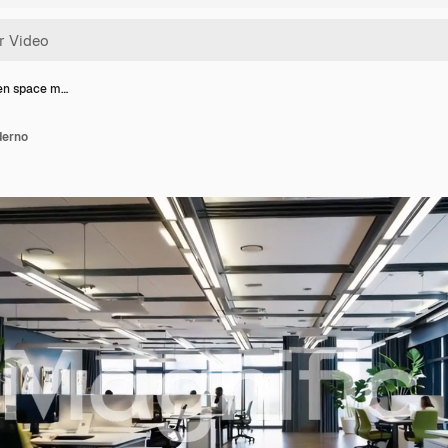
pen space m…
derno