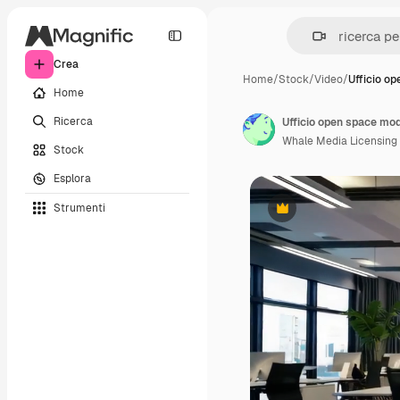
Crea
Home
/
Stock
/
Video
/
Ufficio o
Home
Ricerca
Ufficio open space mo
Whale Media Licensing
Stock
Esplora
Strumenti
Premium