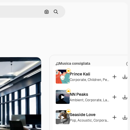
Cerca per immagine
Ricerca
Musica consigliata
Prince Kali
Corporate
,
Children
,
Peaceful
,
Hopef
NN Peaks
Ambient
,
Corporate
,
Laid Back
,
Peace
Seaside Love
Pop
,
Acoustic
,
Corporate
,
Peaceful
,
H