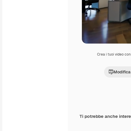
Crea i tuoi video con 
Modifica
Ti potrebbe anche inter
Premium
Premium