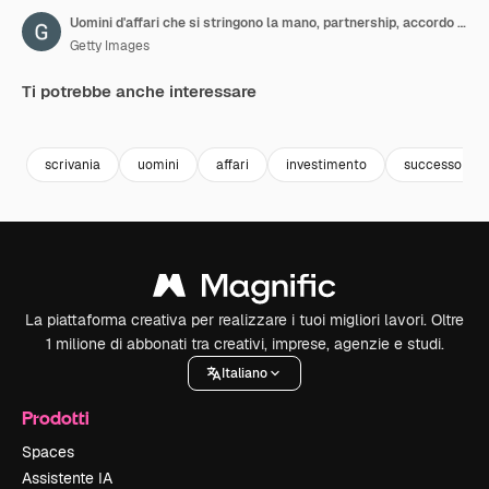
Uomini d'affari che si stringono la mano, partnership, accordo di successo dopo un incontro, concetto di cooperazione aziendale
Getty Images
Ti potrebbe anche interessare
Premium
Premium
Premium
Premium
scrivania
uomini
affari
investimento
successo
La piattaforma creativa per realizzare i tuoi migliori lavori. Oltre
1 milione di abbonati tra creativi, imprese, agenzie e studi.
Italiano
Prodotti
Spaces
Assistente IA