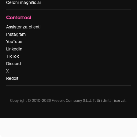
Cerchi magnific.ai
Contattaci
Assistenza clienti
Instagram
YouTube
LinkedIn
TikTok
Discord
X
Reddit
Copyright © 2010-
2026
Freepik Company S.L.U.
Tutti i diritti riservati
.