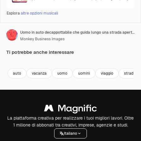
Esplora
altre opzioni musicali
Uomo in auto decappottabile che guida lungo una strada aperta ripreso con R3D
Monkey Business Images
Ti potrebbe anche interessare
Premium
Premium
Premium
Premium
auto
vacanza
uomo
uomini
viaggio
strada
La piattaforma creativa per realizzare i tuoi migliori lavori. Oltre
1 milione di abbonati tra creativi, imprese, agenzie e studi.
Italiano