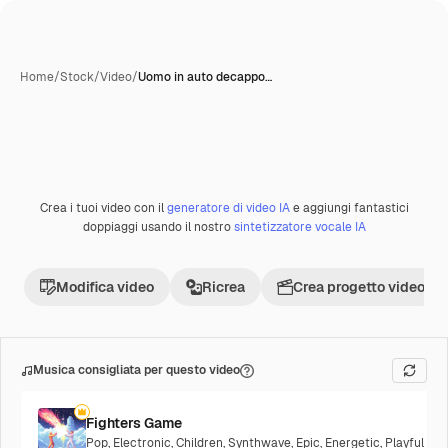
Home
/
Stock
/
Video
/
Uomo in auto decappo…
Crea i tuoi video con il
generatore di video IA
e aggiungi fantastici
Premium
doppiaggi usando il nostro
sintetizzatore vocale IA
Modifica video
Ricrea
Crea progetto video
Musica consigliata per questo video
Fighters Game
Pop
,
Electronic
,
Children
,
Synthwave
,
Epic
,
Energetic
,
Playful