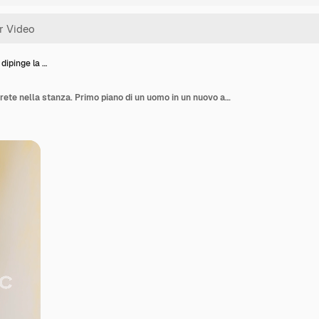
dipinge la …
Uomo che dipinge la parete nella stanza. Primo piano di un uomo in un nuovo appartamento che ristruttura la stanza dipingendo la parete con un rullo a pennello.