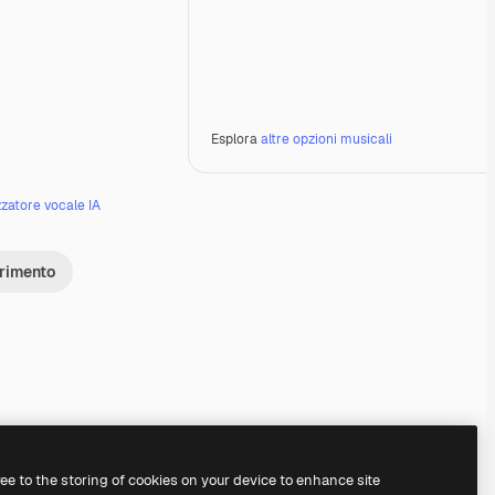
Esplora
altre opzioni musicali
zzatore vocale IA
erimento
Premium
Premium
Premium
Premium
ree to the storing of cookies on your device to enhance site