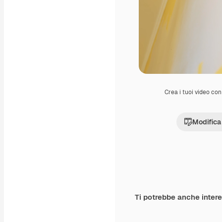
Crea i tuoi video con 
Modifica
Ti potrebbe anche inter
Premium
Premium
Generato dall'IA