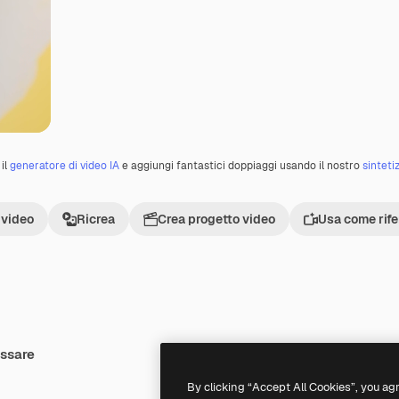
il
generatore di video IA
e aggiungi fantastici doppiaggi usando il nostro
sinteti
 video
Ricrea
Crea progetto video
Usa come rif
essare
Premium
Premium
By clicking “Accept All Cookies”, you ag