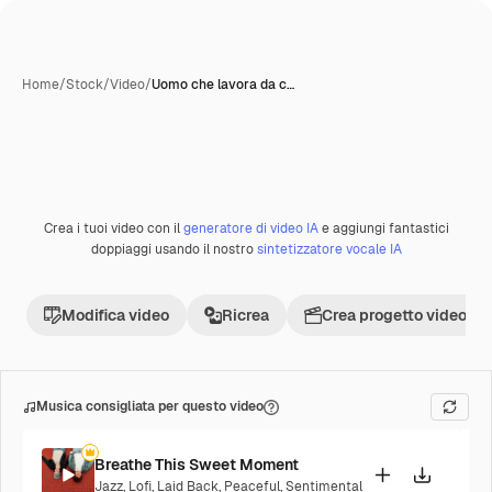
Home
/
Stock
/
Video
/
Uomo che lavora da c…
Crea i tuoi video con il
generatore di video IA
e aggiungi fantastici
Premium
doppiaggi usando il nostro
sintetizzatore vocale IA
Modifica video
Ricrea
Crea progetto video
Musica consigliata per questo video
Breathe This Sweet Moment
Jazz
,
Lofi
,
Laid Back
,
Peaceful
,
Sentimental