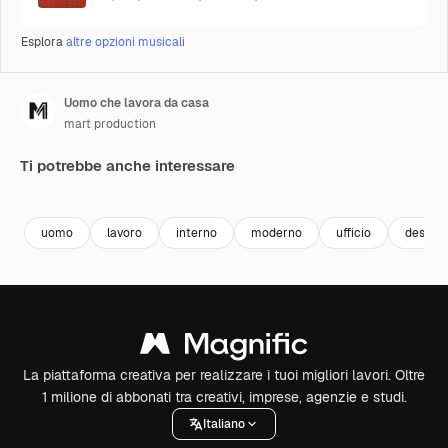
Esplora
altre opzioni musicali
Uomo che lavora da casa
mart production
Ti potrebbe anche interessare
Premium
Premium
Premium
Premium
uomo
lavoro
interno
moderno
ufficio
deskto
La piattaforma creativa per realizzare i tuoi migliori lavori. Oltre
1 milione di abbonati tra creativi, imprese, agenzie e studi.
Italiano