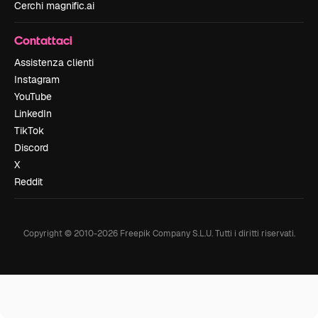
Cerchi magnific.ai
Contattaci
Assistenza clienti
Instagram
YouTube
LinkedIn
TikTok
Discord
X
Reddit
Copyright © 2010-
2026
Freepik Company S.L.U.
Tutti i diritti riservati
.