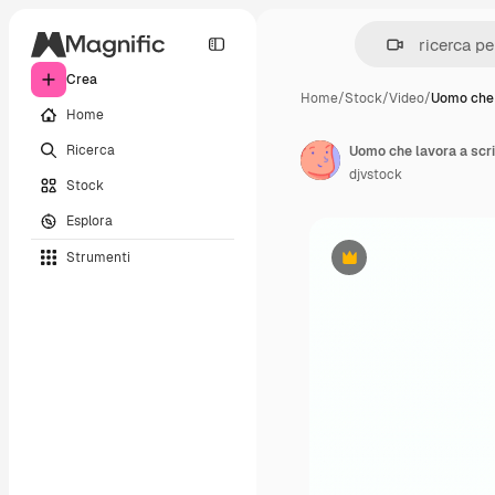
Crea
Home
/
Stock
/
Video
/
Uomo che 
Home
Ricerca
djvstock
Stock
Esplora
Strumenti
Premium