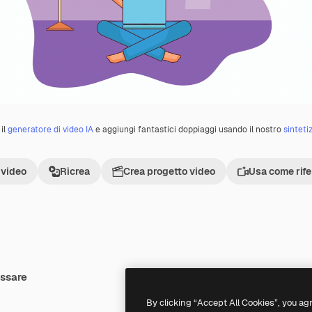
il
generatore di video IA
e aggiungi fantastici doppiaggi usando il nostro
sinteti
 video
Ricrea
Crea progetto video
Usa come rif
essare
Premium
Premium
By clicking “Accept All Cookies”, you ag