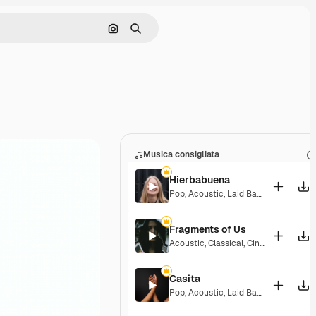
Cerca per immagine
Ricerca
Musica consigliata
Hierbabuena
Pop
,
Acoustic
,
Laid Back
,
Peaceful
,
H
Fragments of Us
Acoustic
,
Classical
,
Cinematic
,
Drama
Casita
Pop
,
Acoustic
,
Laid Back
,
Peaceful
,
H