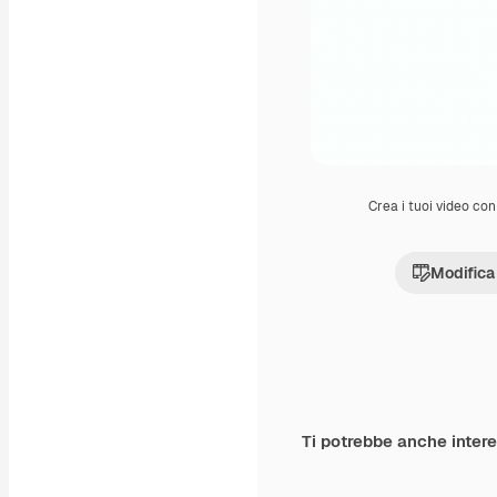
Crea i tuoi video con 
Modifica
Ti potrebbe anche inter
Premium
Premium