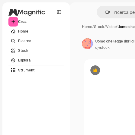
Crea
Home
/
Stock
/
Video
/
Uomo che 
Home
Ricerca
Uomo che legge libri d
djvstock
Stock
Esplora
Strumenti
Premium