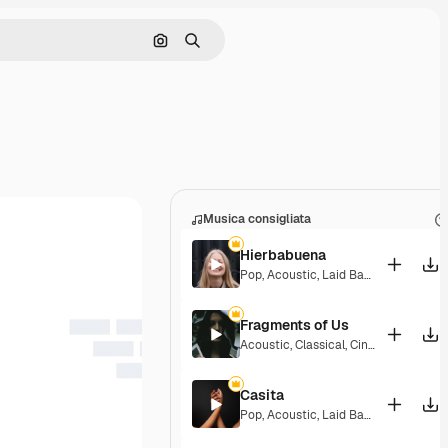
Cerca per immagine
Ricerca
Musica consigliata
Hierbabuena
Pop
,
Acoustic
,
Laid Back
,
Peaceful
,
H
Fragments of Us
Acoustic
,
Classical
,
Cinematic
,
Drama
Casita
Pop
,
Acoustic
,
Laid Back
,
Peaceful
,
H