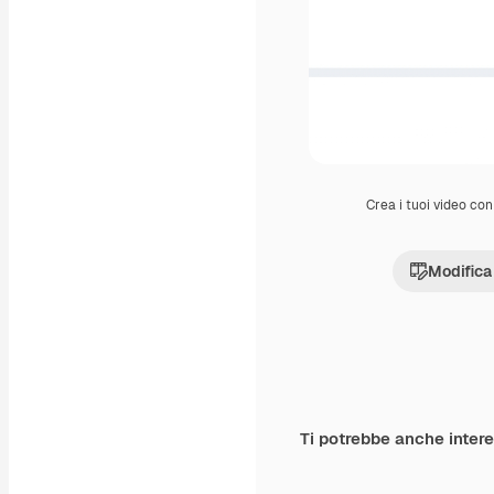
Crea i tuoi video con 
Modifica
Ti potrebbe anche inter
Premium
Premium