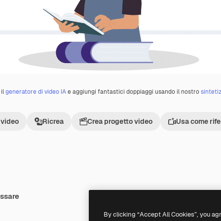
il
generatore di video IA
e aggiungi fantastici doppiaggi usando il nostro
sinteti
 video
Ricrea
Crea progetto video
Usa come rif
essare
Premium
Premium
By clicking “Accept All Cookies”, you ag