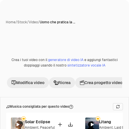
Home
/
Stock
/
Video
/
Uomo che pratica la …
Crea i tuoi video con il
generatore di video IA
e aggiungi fantastici
Premium
doppiaggi usando il nostro
sintetizzatore vocale IA
Modifica video
Ricrea
Crea progetto video
Musica consigliata per questo video
Solar Eclipse
Litang
Ambient
,
Peaceful
Ambient
,
Laid Bac