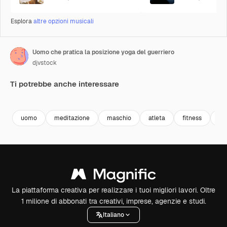
Esplora
altre opzioni musicali
Uomo che pratica la posizione yoga del guerriero
djvstock
Ti potrebbe anche interessare
Premium
Premium
Premium
Premium
uomo
meditazione
maschio
atleta
fitness
sa
La piattaforma creativa per realizzare i tuoi migliori lavori. Oltre
1 milione di abbonati tra creativi, imprese, agenzie e studi.
Italiano