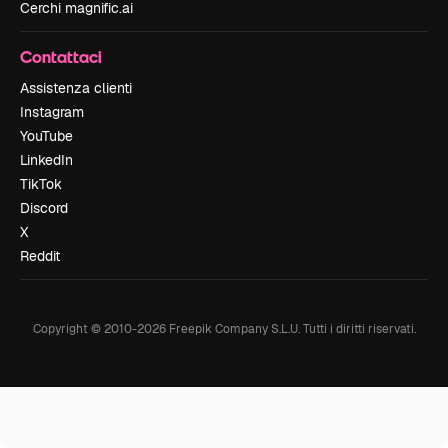
Cerchi magnific.ai
Contattaci
Assistenza clienti
Instagram
YouTube
LinkedIn
TikTok
Discord
X
Reddit
Copyright © 2010-
2026
Freepik Company S.L.U.
Tutti i diritti riservati
.