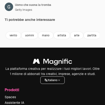
Uomo che suona la tromba
Getty Images
Ti potrebbe anche interessare
Premium
Premium
Premium
Premium
vento
uomini
mano
artista
arte
partita
La piattaforma creativa per realizzare i tuoi migliori lavori. Oltre
1 milione di abbonati tra creativi, imprese, agenzie e studi.
Italiano
Prodotti
Spaces
Assistente IA